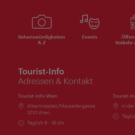
Sehenswürdigkeiten
Events
Öffen
A-Z
Verkehr 
Tourist-Info
Adressen & Kontakt
Tourist-Info Wien
Tourist-I
Ort:
Albertinaplatz/Maysedergasse
Ort:
in der
1010 Wien
Öffnu
Täglic
Öffnungszeiten:
Täglich 9 - 18 Uhr