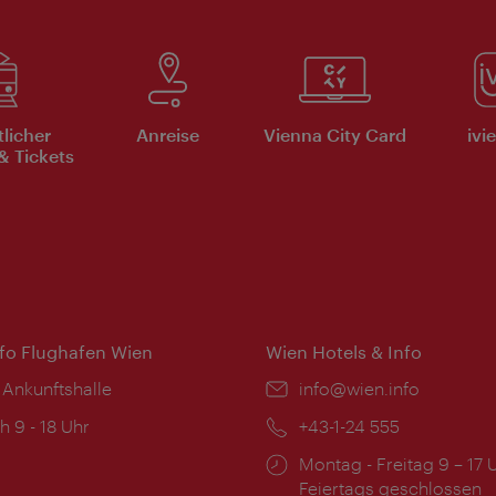
tlicher
Anreise
Vienna City Card
ivi
& Tickets
nfo Flughafen Wien
Wien Hotels & Info
 Ankunftshalle
Email:
info@wien.info
ngszeiten:
h 9 - 18 Uhr
Telefon:
+43-1-24 555
Öffnungszeiten:
Montag - Freitag 9 – 17 
Feiertags geschlossen