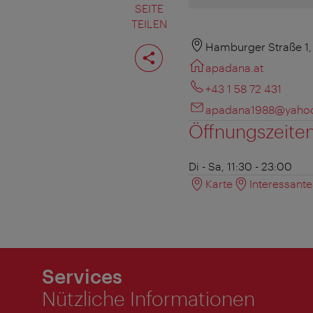
SEITE
TEILEN
Seite
Hamburger Straße 1,
teilen
apadana.at
+43 1 58 72 431
apadana1988@yaho
Öffnungszeite
Di - Sa, 11:30 - 23:00
Karte
Interessant
Services
Nützliche Informationen