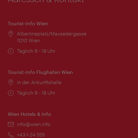
Tourist-Info Wien
Ort:
Albertinaplatz/Maysedergasse
1010 Wien
Öffnungszeiten:
Täglich 9 - 18 Uhr
Tourist-Info Flughafen Wien
Ort:
in der Ankunftshalle
Öffnungszeiten:
Täglich 9 - 18 Uhr
Wien Hotels & Info
Email:
info@wien.info
Telefon:
+43-1-24 555