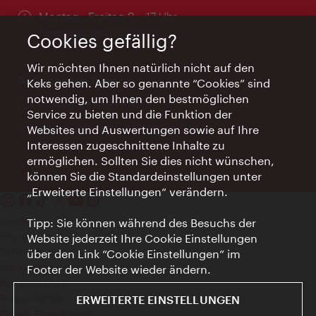
Öffnungszeiten:
Montag - Freitag 9 – 17 Uhr
Feiertags geschlossen
Cookies gefällig?
Wir möchten Ihnen natürlich nicht auf den
AI Concierge Wien
Keks gehen. Aber so genannte “Cookies” sind
notwendig, um Ihnen den bestmöglichen
Ort:
concierge.wien.info
Service zu bieten und die Funktion der
Öffnungszeiten:
Informationen rund um die Uhr
Websites und Auswertungen sowie auf Ihre
Interessen zugeschnittene Inhalte zu
ermöglichen. Sollten Sie dies nicht wünschen,
können Sie die Standardeinstellungen unter
„Erweiterte Einstellungen“ verändern.
Kontakt
Tipp: Sie können während des Besuchs der
Impressum
Website jederzeit Ihre Cookie Einstellungen
Datenschutz
über den Link “Cookie Einstellungen” im
Nutzungsbedingungen
Footer der Website wieder ändern.
Barrierefreiheit
Presse-Kontakt
ERWEITERTE EINSTELLUNGEN
Cookie Einstellungen