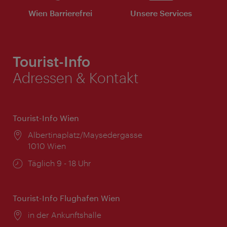
Wien Barrierefrei
Unsere Services
Tourist-Info
Adressen & Kontakt
Tourist-Info Wien
Ort:
Albertinaplatz/Maysedergasse
1010 Wien
Öffnungszeiten:
Täglich 9 - 18 Uhr
Tourist-Info Flughafen Wien
Ort:
in der Ankunftshalle