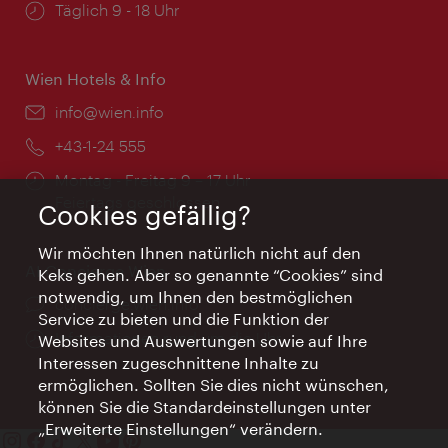
Öffnungszeiten:
Täglich 9 - 18 Uhr
Wien Hotels & Info
Email:
info@wien.info
Telefon:
+43-1-24 555
Öffnungszeiten:
Montag - Freitag 9 – 17 Uhr
Feiertags geschlossen
Cookies gefällig?
Wir möchten Ihnen natürlich nicht auf den
AI Concierge Wien
Keks gehen. Aber so genannte “Cookies” sind
notwendig, um Ihnen den bestmöglichen
Ort:
concierge.wien.info
Service zu bieten und die Funktion der
Öffnungszeiten:
Informationen rund um die Uhr
Websites und Auswertungen sowie auf Ihre
Interessen zugeschnittene Inhalte zu
ermöglichen. Sollten Sie dies nicht wünschen,
können Sie die Standardeinstellungen unter
„Erweiterte Einstellungen“ verändern.