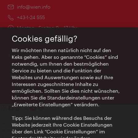
Email:
info@wien.info
Telefon:
+43-1-24 555
Öffnungszeiten:
Montag - Freitag 9 – 17 Uhr
Feiertags geschlossen
Cookies gefällig?
Wir möchten Ihnen natürlich nicht auf den
AI Concierge Wien
Keks gehen. Aber so genannte “Cookies” sind
notwendig, um Ihnen den bestmöglichen
Ort:
concierge.wien.info
Service zu bieten und die Funktion der
Öffnungszeiten:
Informationen rund um die Uhr
Websites und Auswertungen sowie auf Ihre
Interessen zugeschnittene Inhalte zu
ermöglichen. Sollten Sie dies nicht wünschen,
können Sie die Standardeinstellungen unter
„Erweiterte Einstellungen“ verändern.
Kontakt
Tipp: Sie können während des Besuchs der
Impressum
Website jederzeit Ihre Cookie Einstellungen
Datenschutz
über den Link “Cookie Einstellungen” im
Nutzungsbedingungen