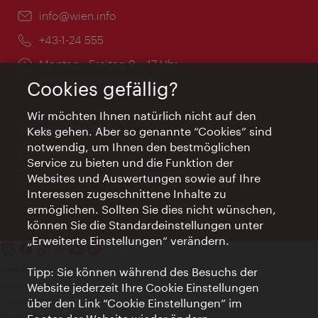
Email:
info@wien.info
Telefon:
+43-1-24 555
Öffnungszeiten:
Montag - Freitag 9 – 17 Uhr
Feiertags geschlossen
Cookies gefällig?
Wir möchten Ihnen natürlich nicht auf den
AI Concierge Wien
Keks gehen. Aber so genannte “Cookies” sind
notwendig, um Ihnen den bestmöglichen
Ort:
concierge.wien.info
Service zu bieten und die Funktion der
Öffnungszeiten:
Informationen rund um die Uhr
Websites und Auswertungen sowie auf Ihre
Interessen zugeschnittene Inhalte zu
ermöglichen. Sollten Sie dies nicht wünschen,
können Sie die Standardeinstellungen unter
„Erweiterte Einstellungen“ verändern.
Kontakt
Tipp: Sie können während des Besuchs der
Impressum
Website jederzeit Ihre Cookie Einstellungen
Datenschutz
über den Link “Cookie Einstellungen” im
Nutzungsbedingungen