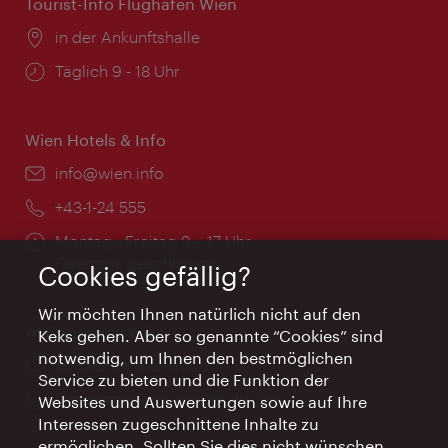
Tourist-Info Flughafen Wien
Ort:
in der Ankunftshalle
Öffnungszeiten:
Täglich 9 - 18 Uhr
Wien Hotels & Info
Email:
info@wien.info
Telefon:
+43-1-24 555
Öffnungszeiten:
Montag - Freitag 9 – 17 Uhr
Feiertags geschlossen
Cookies gefällig?
Wir möchten Ihnen natürlich nicht auf den
AI Concierge Wien
Keks gehen. Aber so genannte “Cookies” sind
notwendig, um Ihnen den bestmöglichen
Ort:
concierge.wien.info
Service zu bieten und die Funktion der
Öffnungszeiten:
Informationen rund um die Uhr
Websites und Auswertungen sowie auf Ihre
Interessen zugeschnittene Inhalte zu
ermöglichen. Sollten Sie dies nicht wünschen,