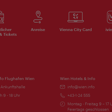
tlicher
Anreise
Vienna City Card
ivi
& Tickets
nfo Flughafen Wien
Wien Hotels & Info
 Ankunftshalle
Email:
info@wien.info
ngszeiten:
h 9 - 18 Uhr
Telefon:
+43-1-24 555
Öffnungszeiten:
Montag - Freitag 9 – 17 
Feiertags geschlossen