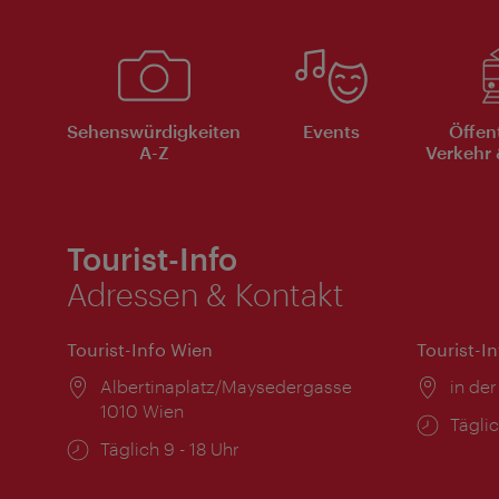
Sehenswürdigkeiten
Events
Öffen
A-Z
Verkehr 
Tourist-Info
Adressen & Kontakt
Tourist-Info Wien
Tourist-I
Ort:
Albertinaplatz/Maysedergasse
Ort:
in der
1010 Wien
Öffnu
Täglic
Öffnungszeiten:
Täglich 9 - 18 Uhr