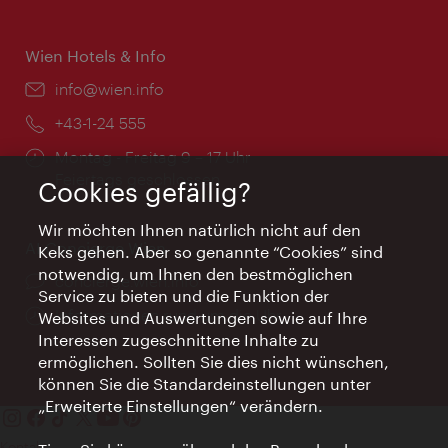
Wien Hotels & Info
Email:
info@wien.info
Telefon:
+43-1-24 555
Öffnungszeiten:
Montag - Freitag 9 – 17 Uhr
Feiertags geschlossen
Cookies gefällig?
Wir möchten Ihnen natürlich nicht auf den
AI Concierge Wien
Keks gehen. Aber so genannte “Cookies” sind
notwendig, um Ihnen den bestmöglichen
Ort:
concierge.wien.info
Service zu bieten und die Funktion der
Öffnungszeiten:
Informationen rund um die Uhr
Websites und Auswertungen sowie auf Ihre
Interessen zugeschnittene Inhalte zu
ermöglichen. Sollten Sie dies nicht wünschen,
können Sie die Standardeinstellungen unter
„Erweiterte Einstellungen“ verändern.
Kontakt