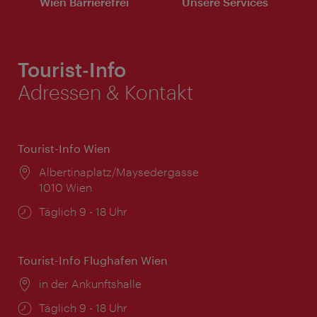
Wien Barrierefrei
Unsere Services
Tourist-Info
Adressen & Kontakt
Tourist-Info Wien
Ort:
Albertinaplatz/Maysedergasse
1010 Wien
Öffnungszeiten:
Täglich 9 - 18 Uhr
Tourist-Info Flughafen Wien
Ort:
in der Ankunftshalle
Öffnungszeiten:
Täglich 9 - 18 Uhr