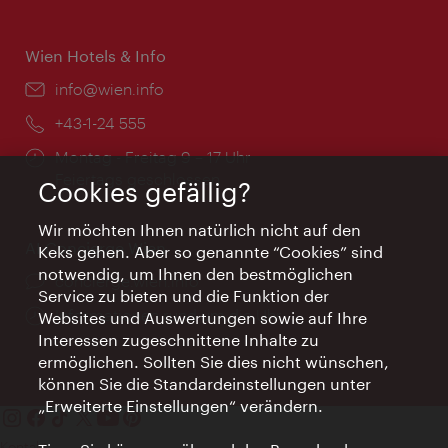
Wien Hotels & Info
Email:
info@wien.info
Telefon:
+43-1-24 555
Öffnungszeiten:
Montag - Freitag 9 – 17 Uhr
Feiertags geschlossen
Cookies gefällig?
Wir möchten Ihnen natürlich nicht auf den
AI Concierge Wien
Keks gehen. Aber so genannte “Cookies” sind
notwendig, um Ihnen den bestmöglichen
Ort:
concierge.wien.info
Service zu bieten und die Funktion der
Öffnungszeiten:
Informationen rund um die Uhr
Websites und Auswertungen sowie auf Ihre
Interessen zugeschnittene Inhalte zu
ermöglichen. Sollten Sie dies nicht wünschen,
können Sie die Standardeinstellungen unter
„Erweiterte Einstellungen“ verändern.
Kontakt