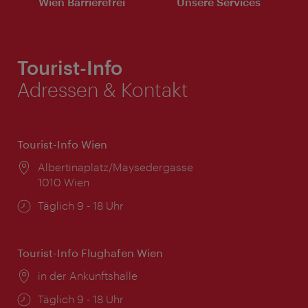
Wien Barrierefrei
Unsere Services
Tourist-Info
Adressen & Kontakt
Tourist-Info Wien
Ort:
Albertinaplatz/Maysedergasse
1010 Wien
Öffnungszeiten:
Täglich 9 - 18 Uhr
Tourist-Info Flughafen Wien
Ort:
in der Ankunftshalle
Öffnungszeiten:
Täglich 9 - 18 Uhr