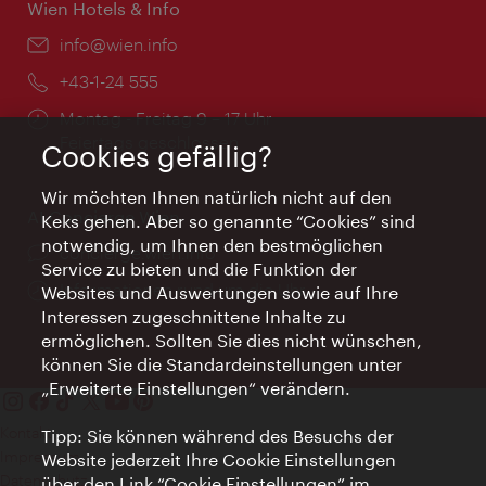
Wien Hotels & Info
Email:
info@wien.info
Telefon:
+43-1-24 555
Öffnungszeiten:
Montag - Freitag 9 – 17 Uhr
Feiertags geschlossen
Cookies gefällig?
Wir möchten Ihnen natürlich nicht auf den
AI Concierge Wien
Keks gehen. Aber so genannte “Cookies” sind
notwendig, um Ihnen den bestmöglichen
Ort:
concierge.wien.info
Service zu bieten und die Funktion der
Öffnungszeiten:
Informationen rund um die Uhr
Websites und Auswertungen sowie auf Ihre
Interessen zugeschnittene Inhalte zu
ermöglichen. Sollten Sie dies nicht wünschen,
können Sie die Standardeinstellungen unter
„Erweiterte Einstellungen“ verändern.
Kontakt
Tipp: Sie können während des Besuchs der
Impressum
Website jederzeit Ihre Cookie Einstellungen
Datenschutz
über den Link “Cookie Einstellungen” im