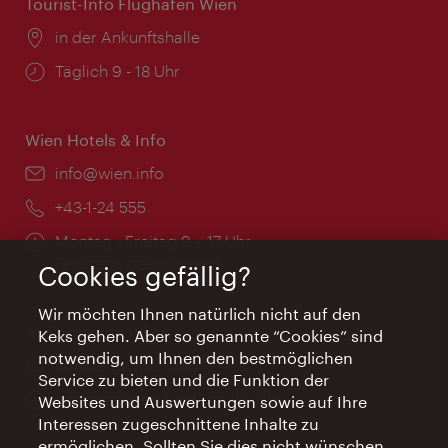
Tourist-Info Flughafen Wien
Ort:
in der Ankunftshalle
Öffnungszeiten:
Täglich 9 - 18 Uhr
Wien Hotels & Info
Email:
info@wien.info
Telefon:
+43-1-24 555
Öffnungszeiten:
Montag - Freitag 9 – 17 Uhr
Feiertags geschlossen
Cookies gefällig?
Wir möchten Ihnen natürlich nicht auf den
AI Concierge Wien
Keks gehen. Aber so genannte “Cookies” sind
notwendig, um Ihnen den bestmöglichen
Ort:
concierge.wien.info
Service zu bieten und die Funktion der
Öffnungszeiten:
Informationen rund um die Uhr
Websites und Auswertungen sowie auf Ihre
Interessen zugeschnittene Inhalte zu
ermöglichen. Sollten Sie dies nicht wünschen,