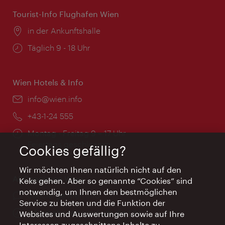
Tourist-Info Flughafen Wien
Ort:
in der Ankunftshalle
Öffnungszeiten:
Täglich 9 - 18 Uhr
Wien Hotels & Info
Email:
info@wien.info
Telefon:
+43-1-24 555
Öffnungszeiten:
Montag - Freitag 9 – 17 Uhr
Feiertags geschlossen
Cookies gefällig?
Wir möchten Ihnen natürlich nicht auf den
AI Concierge Wien
Keks gehen. Aber so genannte “Cookies” sind
notwendig, um Ihnen den bestmöglichen
Ort:
concierge.wien.info
Service zu bieten und die Funktion der
Öffnungszeiten:
Informationen rund um die Uhr
Websites und Auswertungen sowie auf Ihre
Interessen zugeschnittene Inhalte zu