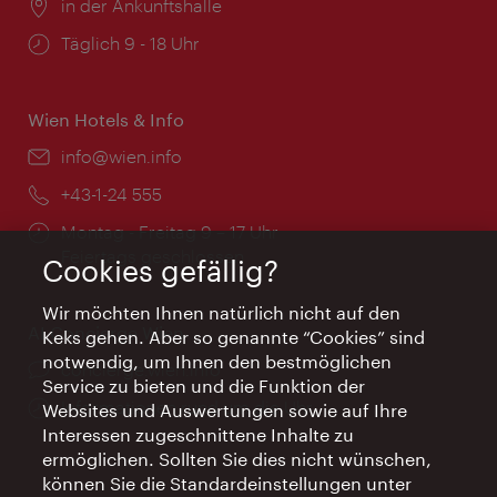
Ort:
in der Ankunftshalle
Öffnungszeiten:
Täglich 9 - 18 Uhr
Wien Hotels & Info
Email:
info@wien.info
Telefon:
+43-1-24 555
Öffnungszeiten:
Montag - Freitag 9 – 17 Uhr
Feiertags geschlossen
Cookies gefällig?
Wir möchten Ihnen natürlich nicht auf den
AI Concierge Wien
Keks gehen. Aber so genannte “Cookies” sind
notwendig, um Ihnen den bestmöglichen
Ort:
concierge.wien.info
Service zu bieten und die Funktion der
Öffnungszeiten:
Informationen rund um die Uhr
Websites und Auswertungen sowie auf Ihre
Interessen zugeschnittene Inhalte zu
ermöglichen. Sollten Sie dies nicht wünschen,
können Sie die Standardeinstellungen unter