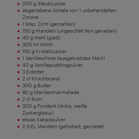
200 g Staubzucker
abgeriebene Schale von 1 unbehandelten
Zitrone
1 Msp. Zimt (gemahlen)
150 g Mandeln (ungeschält fein gerieben)
40 g Mehl (glatt)
300 ml Milch
150 g Kristallzucker
1 Vanilleschote (ausgekratztes Mark)
40 g Vanillepuddingpulver
3 Eidotter
2 cl Kirschbrand
300 g Butter
80 g Marillenmarmelade
2 cl Rum
300 g Fondant (dicke, weiße
Zuckerglasur)
etwas Kakaopulver
2-3 EL Mandeln (gehobelt, geröstet)