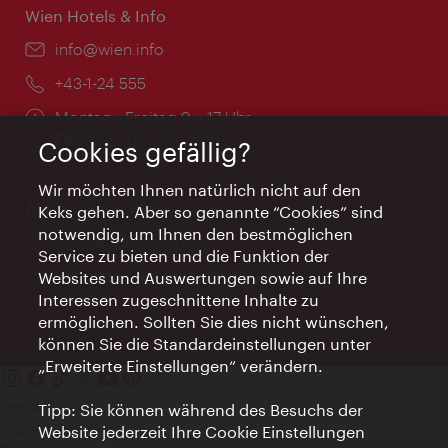
Wien Hotels & Info
Email:
info@wien.info
Telefon:
+43-1-24 555
Öffnungszeiten:
Montag - Freitag 9 – 17 Uhr
Feiertags geschlossen
Cookies gefällig?
Wir möchten Ihnen natürlich nicht auf den
AI Concierge Wien
Keks gehen. Aber so genannte “Cookies” sind
notwendig, um Ihnen den bestmöglichen
Ort:
concierge.wien.info
Service zu bieten und die Funktion der
Öffnungszeiten:
Informationen rund um die Uhr
Websites und Auswertungen sowie auf Ihre
Interessen zugeschnittene Inhalte zu
ermöglichen. Sollten Sie dies nicht wünschen,
können Sie die Standardeinstellungen unter
„Erweiterte Einstellungen“ verändern.
Kontakt
Tipp: Sie können während des Besuchs der
Impressum
Website jederzeit Ihre Cookie Einstellungen