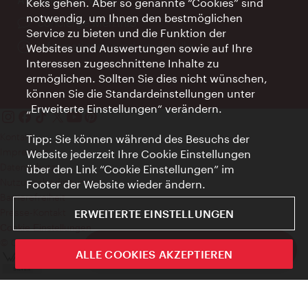
Keks gehen. Aber so genannte “Cookies” sind
notwendig, um Ihnen den bestmöglichen
Ort:
concierge.wien.info
Service zu bieten und die Funktion der
Öffnungszeiten:
Informationen rund um die Uhr
Websites und Auswertungen sowie auf Ihre
Interessen zugeschnittene Inhalte zu
ermöglichen. Sollten Sie dies nicht wünschen,
können Sie die Standardeinstellungen unter
„Erweiterte Einstellungen“ verändern.
Kontakt
Tipp: Sie können während des Besuchs der
Impressum
Website jederzeit Ihre Cookie Einstellungen
Datenschutz
über den Link “Cookie Einstellungen” im
Nutzungsbedingungen
Footer der Website wieder ändern.
Barrierefreiheit
Presse-Kontakt
ERWEITERTE EINSTELLUNGEN
Cookie Einstellungen
© Copyright WienTourismus
ivie - Die offizielle City Guide App
ALLE COOKIES AKZEPTIEREN
Schlie