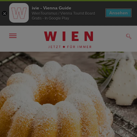
ivie - Vienna Guide
Ansehen
WienTourismus / Vienna Tourist Board
Gratis - In Google Play
Navigation
Such
anzeigen/
ausblenden
Zur
Zum
Navigation
Inhalt