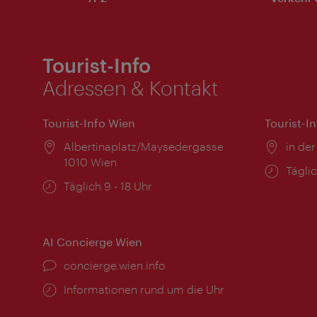
Tourist-Info
Adressen & Kontakt
Tourist-Info Wien
Tourist-I
Ort:
Albertinaplatz/Maysedergasse
Ort:
in der
1010 Wien
Öffnu
Täglic
Öffnungszeiten:
Täglich 9 - 18 Uhr
AI Concierge Wien
Ort:
concierge.wien.info
Öffnungszeiten:
Informationen rund um die Uhr