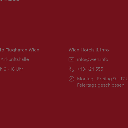
nfo Flughafen Wien
Wien Hotels & Info
 Ankunftshalle
Email:
info@wien.info
ngszeiten:
h 9 - 18 Uhr
Telefon:
+43-1-24 555
Öffnungszeiten:
Montag - Freitag 9 – 17 
Feiertags geschlossen