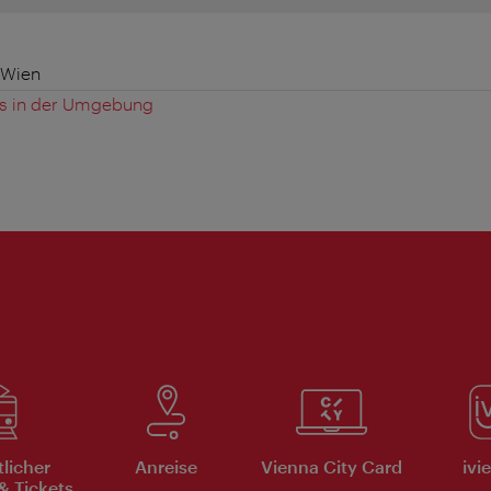
 Wien
es in der Umgebung
tlicher
Anreise
Vienna City Card
ivi
& Tickets