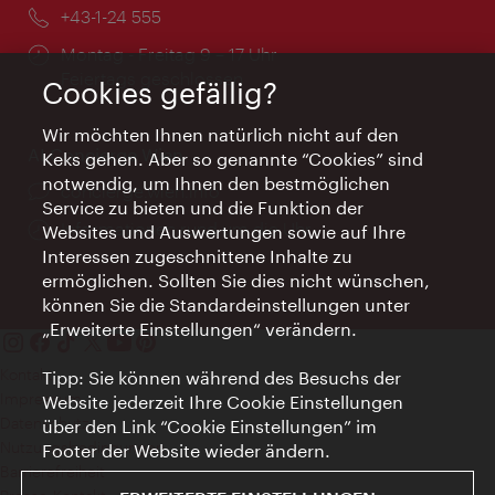
Telefon:
+43-1-24 555
Öffnungszeiten:
Montag - Freitag 9 – 17 Uhr
Feiertags geschlossen
Cookies gefällig?
Wir möchten Ihnen natürlich nicht auf den
AI Concierge Wien
Keks gehen. Aber so genannte “Cookies” sind
notwendig, um Ihnen den bestmöglichen
Ort:
concierge.wien.info
Service zu bieten und die Funktion der
Öffnungszeiten:
Informationen rund um die Uhr
Websites und Auswertungen sowie auf Ihre
Interessen zugeschnittene Inhalte zu
ermöglichen. Sollten Sie dies nicht wünschen,
können Sie die Standardeinstellungen unter
„Erweiterte Einstellungen“ verändern.
Kontakt
Tipp: Sie können während des Besuchs der
Impressum
Website jederzeit Ihre Cookie Einstellungen
Datenschutz
über den Link “Cookie Einstellungen” im
Nutzungsbedingungen
Footer der Website wieder ändern.
Barrierefreiheit