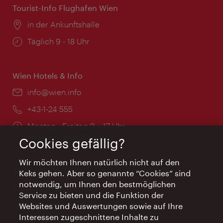
Tourist-Info Flughafen Wien
Ort:
in der Ankunftshalle
Öffnungszeiten:
Täglich 9 - 18 Uhr
Wien Hotels & Info
Email:
info@wien.info
Telefon:
+43-1-24 555
Öffnungszeiten:
Montag - Freitag 9 – 17 Uhr
Feiertags geschlossen
Cookies gefällig?
Wir möchten Ihnen natürlich nicht auf den
AI Concierge Wien
Keks gehen. Aber so genannte “Cookies” sind
notwendig, um Ihnen den bestmöglichen
Ort:
concierge.wien.info
Service zu bieten und die Funktion der
Öffnungszeiten:
Informationen rund um die Uhr
Websites und Auswertungen sowie auf Ihre
Interessen zugeschnittene Inhalte zu