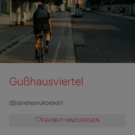
Gußhausviertel
SEHENSWÜRDIGKEIT
FAVORIT HINZUFÜGEN