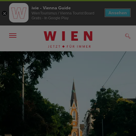
ivie - Vienna Guide
Ansehen
WienTourismus / Vienna Tourist Board
Gratis - In Google Play
Navigation
Such
anzeigen/
ausblenden
Zur
Zum
Navigation
Inhalt