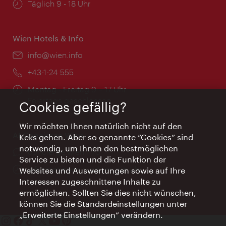
Öffnungszeiten:
Täglich 9 - 18 Uhr
Wien Hotels & Info
Email:
info@wien.info
Telefon:
+43-1-24 555
Öffnungszeiten:
Montag - Freitag 9 – 17 Uhr
Feiertags geschlossen
Cookies gefällig?
Wir möchten Ihnen natürlich nicht auf den
AI Concierge Wien
Keks gehen. Aber so genannte “Cookies” sind
notwendig, um Ihnen den bestmöglichen
Ort:
concierge.wien.info
Service zu bieten und die Funktion der
Öffnungszeiten:
Informationen rund um die Uhr
Websites und Auswertungen sowie auf Ihre
Interessen zugeschnittene Inhalte zu
ermöglichen. Sollten Sie dies nicht wünschen,
können Sie die Standardeinstellungen unter
„Erweiterte Einstellungen“ verändern.