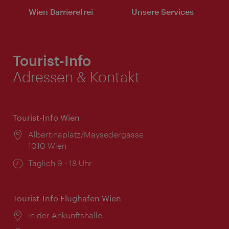
Wien Barrierefrei
Unsere Services
Tourist-Info
Adressen & Kontakt
Tourist-Info Wien
Ort:
Albertinaplatz/Maysedergasse
1010 Wien
Öffnungszeiten:
Täglich 9 - 18 Uhr
Tourist-Info Flughafen Wien
Ort:
in der Ankunftshalle