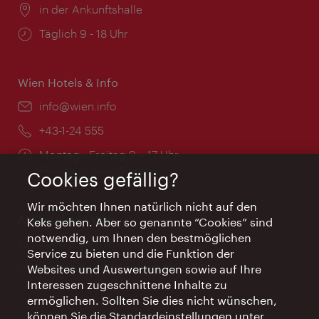
Ort:
in der Ankunftshalle
Öffnungszeiten:
Täglich 9 - 18 Uhr
Wien Hotels & Info
Email:
info@wien.info
Telefon:
+43-1-24 555
Öffnungszeiten:
Montag - Freitag 9 – 17 Uhr
Feiertags geschlossen
Cookies gefällig?
Wir möchten Ihnen natürlich nicht auf den
AI Concierge Wien
Keks gehen. Aber so genannte “Cookies” sind
notwendig, um Ihnen den bestmöglichen
Ort:
concierge.wien.info
Service zu bieten und die Funktion der
Öffnungszeiten:
Informationen rund um die Uhr
Websites und Auswertungen sowie auf Ihre
Interessen zugeschnittene Inhalte zu
ermöglichen. Sollten Sie dies nicht wünschen,
können Sie die Standardeinstellungen unter