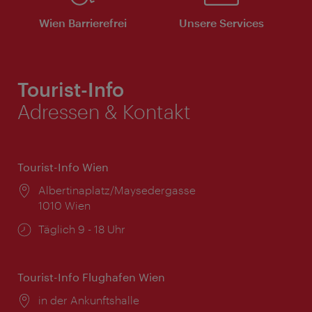
Wien Barrierefrei
Unsere Services
Tourist-Info
Adressen & Kontakt
Tourist-Info Wien
Ort:
Albertinaplatz/Maysedergasse
1010 Wien
Öffnungszeiten:
Täglich 9 - 18 Uhr
Tourist-Info Flughafen Wien
Ort:
in der Ankunftshalle