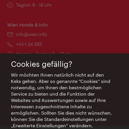
Öffnungszeiten:
Täglich 9 - 18 Uhr
Wien Hotels & Info
Email:
info@wien.info
Telefon:
+43-1-24 555
Öffnungszeiten:
Montag - Freitag 9 – 17 Uhr
Feiertags geschlossen
Cookies gefällig?
Wir möchten Ihnen natürlich nicht auf den
AI Concierge Wien
Keks gehen. Aber so genannte “Cookies” sind
notwendig, um Ihnen den bestmöglichen
Ort:
concierge.wien.info
Service zu bieten und die Funktion der
Öffnungszeiten:
Informationen rund um die Uhr
Websites und Auswertungen sowie auf Ihre
Interessen zugeschnittene Inhalte zu
ermöglichen. Sollten Sie dies nicht wünschen,
können Sie die Standardeinstellungen unter
„Erweiterte Einstellungen“ verändern.