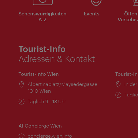
Sehenswürdigkeiten
Events
Öffen
A-Z
Verkehr 
Tourist-Info
Adressen & Kontakt
Tourist-Info Wien
Tourist-I
Ort:
Albertinaplatz/Maysedergasse
Ort:
in der
1010 Wien
Öffnu
Täglic
Öffnungszeiten:
Täglich 9 - 18 Uhr
AI Concierge Wien
Ort:
concierge.wien.info