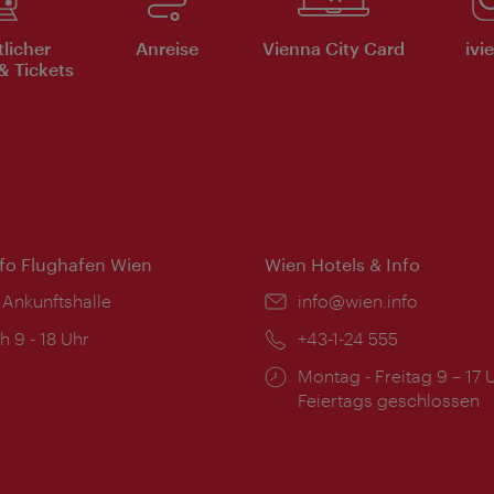
tlicher
Anreise
Vienna City Card
ivi
& Tickets
nfo Flughafen Wien
Wien Hotels & Info
 Ankunftshalle
Email:
info@wien.info
ngszeiten:
h 9 - 18 Uhr
Telefon:
+43-1-24 555
Öffnungszeiten:
Montag - Freitag 9 – 17 
Feiertags geschlossen