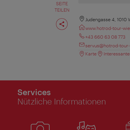
SEITE
TEILEN
Seite
Judengasse 4, 1010 
teilen
www.hotrod-tour-wi
+43 660 63 08 773
servus@hotrod-tour
Karte
Interessant
Services
Nützliche Informationen