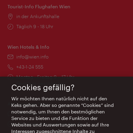
Tourist-Info Flughafen Wien
Ort:
in der Ankunftshalle
Öffnungszeiten:
Täglich 9 - 18 Uhr
Wien Hotels & Info
Email:
info@wien.info
Telefon:
+43-1-24 555
Öffnungszeiten:
Montag - Freitag 9 – 17 Uhr
Feiertags geschlossen
Cookies gefällig?
Wir möchten Ihnen natürlich nicht auf den
AI Concierge Wien
Keks gehen. Aber so genannte “Cookies” sind
notwendig, um Ihnen den bestmöglichen
Ort:
concierge.wien.info
Service zu bieten und die Funktion der
Öffnungszeiten:
Informationen rund um die Uhr
Websites und Auswertungen sowie auf Ihre
Interessen zugeschnittene Inhalte zu