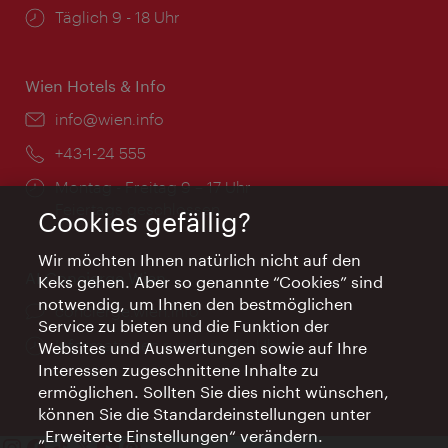
Öffnungszeiten:
Täglich 9 - 18 Uhr
Wien Hotels & Info
Email:
info@wien.info
Telefon:
+43-1-24 555
Öffnungszeiten:
Montag - Freitag 9 – 17 Uhr
Feiertags geschlossen
Cookies gefällig?
Wir möchten Ihnen natürlich nicht auf den
AI Concierge Wien
Keks gehen. Aber so genannte “Cookies” sind
notwendig, um Ihnen den bestmöglichen
Ort:
concierge.wien.info
Service zu bieten und die Funktion der
Öffnungszeiten:
Informationen rund um die Uhr
Websites und Auswertungen sowie auf Ihre
Interessen zugeschnittene Inhalte zu
ermöglichen. Sollten Sie dies nicht wünschen,
können Sie die Standardeinstellungen unter
„Erweiterte Einstellungen“ verändern.