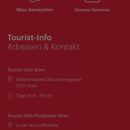
Wien Barrierefrei
Unsere Services
Tourist-Info
Adressen & Kontakt
Tourist-Info Wien
Ort:
Albertinaplatz/Maysedergasse
1010 Wien
Öffnungszeiten:
Täglich 9 - 18 Uhr
Tourist-Info Flughafen Wien
Ort:
in der Ankunftshalle