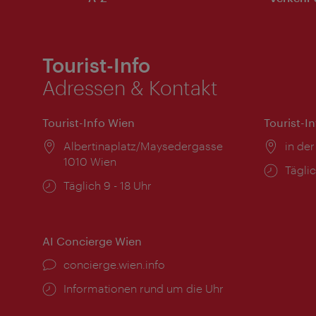
Tourist-Info
Adressen & Kontakt
Tourist-Info Wien
Tourist-I
Ort:
Albertinaplatz/Maysedergasse
Ort:
in der
1010 Wien
Öffnu
Täglic
Öffnungszeiten:
Täglich 9 - 18 Uhr
AI Concierge Wien
Ort:
concierge.wien.info
Öffnungszeiten:
Informationen rund um die Uhr