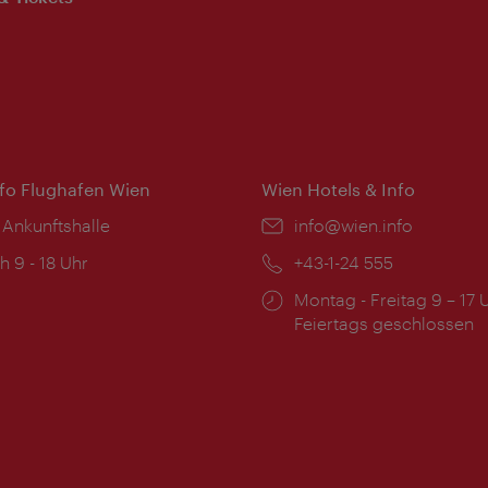
nfo Flughafen Wien
Wien Hotels & Info
 Ankunftshalle
Email:
info@wien.info
ngszeiten:
h 9 - 18 Uhr
Telefon:
+43-1-24 555
Öffnungszeiten:
Montag - Freitag 9 – 17 
Feiertags geschlossen