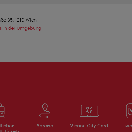
ße 35, 1210 Wien
es in der Umgebung
tlicher
Anreise
Vienna City Card
ivi
& Tickets