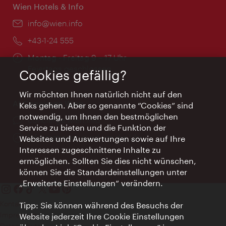
Wien Hotels & Info
Email:
info@wien.info
Telefon:
+43-1-24 555
Öffnungszeiten:
Montag - Freitag 9 – 17 Uhr
Feiertags geschlossen
Cookies gefällig?
Wir möchten Ihnen natürlich nicht auf den
AI Concierge Wien
Keks gehen. Aber so genannte “Cookies” sind
notwendig, um Ihnen den bestmöglichen
Ort:
concierge.wien.info
Service zu bieten und die Funktion der
Öffnungszeiten:
Informationen rund um die Uhr
Websites und Auswertungen sowie auf Ihre
Interessen zugeschnittene Inhalte zu
ermöglichen. Sollten Sie dies nicht wünschen,
können Sie die Standardeinstellungen unter
„Erweiterte Einstellungen“ verändern.
Kontakt
Tipp: Sie können während des Besuchs der
Impressum
Website jederzeit Ihre Cookie Einstellungen
Datenschutz