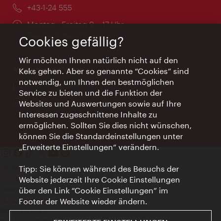
Telefon:
+43-1-24 555
Öffnungszeiten:
Montag - Freitag 9 – 17 Uhr
Feiertags geschlossen
Cookies gefällig?
Wir möchten Ihnen natürlich nicht auf den
AI Concierge Wien
Keks gehen. Aber so genannte “Cookies” sind
notwendig, um Ihnen den bestmöglichen
Ort:
concierge.wien.info
Service zu bieten und die Funktion der
Öffnungszeiten:
Informationen rund um die Uhr
Websites und Auswertungen sowie auf Ihre
Interessen zugeschnittene Inhalte zu
ermöglichen. Sollten Sie dies nicht wünschen,
können Sie die Standardeinstellungen unter
„Erweiterte Einstellungen“ verändern.
Kontakt
Tipp: Sie können während des Besuchs der
Impressum
Website jederzeit Ihre Cookie Einstellungen
Datenschutz
über den Link “Cookie Einstellungen” im
Nutzungsbedingungen
Footer der Website wieder ändern.
Barrierefreiheit