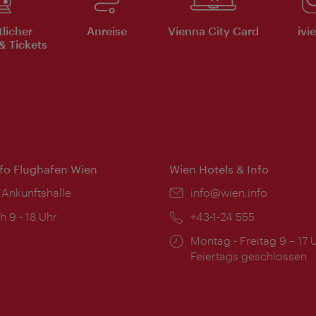
tlicher
Anreise
Vienna City Card
ivi
& Tickets
nfo Flughafen Wien
Wien Hotels & Info
 Ankunftshalle
Email:
info@wien.info
ngszeiten:
h 9 - 18 Uhr
Telefon:
+43-1-24 555
Öffnungszeiten:
Montag - Freitag 9 – 17 
Feiertags geschlossen