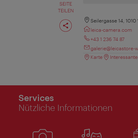
SEITE
TEILEN
Seite
Seilergasse 14, 1010
teilen
leica-camera.com
+43 1 236 74 87
galerie@leicastore-w
Karte
Interessant
Services
Nützliche Informationen