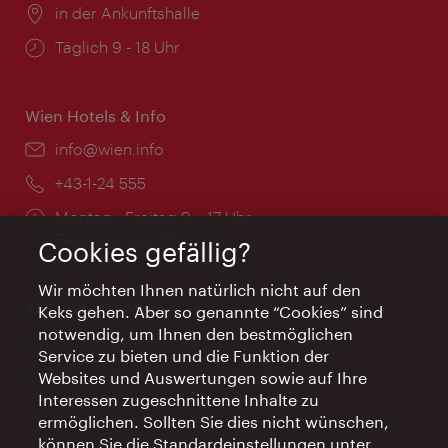
Ort:
in der Ankunftshalle
Öffnungszeiten:
Täglich 9 - 18 Uhr
Wien Hotels & Info
Email:
info@wien.info
Telefon:
+43-1-24 555
Öffnungszeiten:
Montag - Freitag 9 – 17 Uhr
Feiertags geschlossen
Cookies gefällig?
Wir möchten Ihnen natürlich nicht auf den
AI Concierge Wien
Keks gehen. Aber so genannte “Cookies” sind
notwendig, um Ihnen den bestmöglichen
Ort:
concierge.wien.info
Service zu bieten und die Funktion der
Öffnungszeiten:
Informationen rund um die Uhr
Websites und Auswertungen sowie auf Ihre
Interessen zugeschnittene Inhalte zu
ermöglichen. Sollten Sie dies nicht wünschen,
können Sie die Standardeinstellungen unter