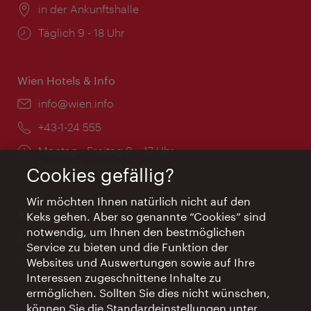
Ort:
in der Ankunftshalle
Öffnungszeiten:
Täglich 9 - 18 Uhr
Wien Hotels & Info
Email:
info@wien.info
Telefon:
+43-1-24 555
Öffnungszeiten:
Montag - Freitag 9 – 17 Uhr
Feiertags geschlossen
Cookies gefällig?
Wir möchten Ihnen natürlich nicht auf den
AI Concierge Wien
Keks gehen. Aber so genannte “Cookies” sind
notwendig, um Ihnen den bestmöglichen
Ort:
concierge.wien.info
Service zu bieten und die Funktion der
Öffnungszeiten:
Informationen rund um die Uhr
Websites und Auswertungen sowie auf Ihre
Interessen zugeschnittene Inhalte zu
ermöglichen. Sollten Sie dies nicht wünschen,
können Sie die Standardeinstellungen unter