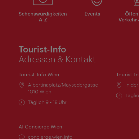
Sehenswürdigkeiten
Events
Öffen
A-Z
Verkehr 
Tourist-Info
Adressen & Kontakt
Tourist-Info Wien
Tourist-I
Ort:
Albertinaplatz/Maysedergasse
Ort:
in der
1010 Wien
Öffnu
Täglic
Öffnungszeiten:
Täglich 9 - 18 Uhr
AI Concierge Wien
Ort:
concierge.wien.info