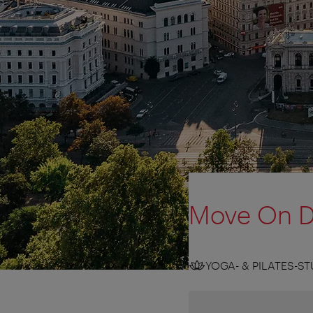
Move On D
YOGA- & PILATES-S