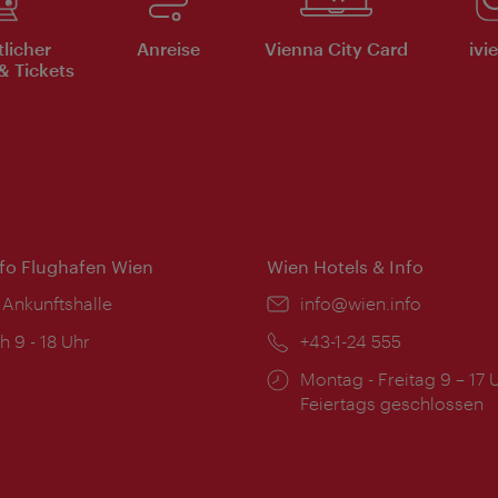
tlicher
Anreise
Vienna City Card
ivi
& Tickets
nfo Flughafen Wien
Wien Hotels & Info
 Ankunftshalle
Email:
info@wien.info
ngszeiten:
h 9 - 18 Uhr
Telefon:
+43-1-24 555
Öffnungszeiten:
Montag - Freitag 9 – 17 
Feiertags geschlossen