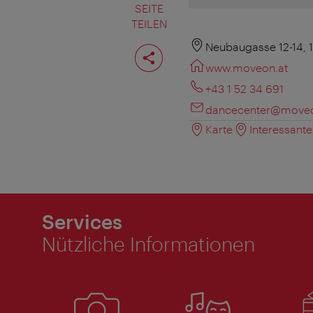
SEITE
TEILEN
Seite
Neubaugasse 12-14, 
teilen
www.moveon.at
+43 1 52 34 691
dancecenter@moveo
Karte
Interessant
Services
Nützliche Informationen