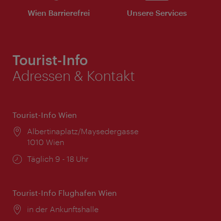
Wien Barrierefrei
Unsere Services
Tourist-Info
Adressen & Kontakt
Tourist-Info Wien
Ort:
Albertinaplatz/Maysedergasse
1010 Wien
Öffnungszeiten:
Täglich 9 - 18 Uhr
Tourist-Info Flughafen Wien
Ort:
in der Ankunftshalle