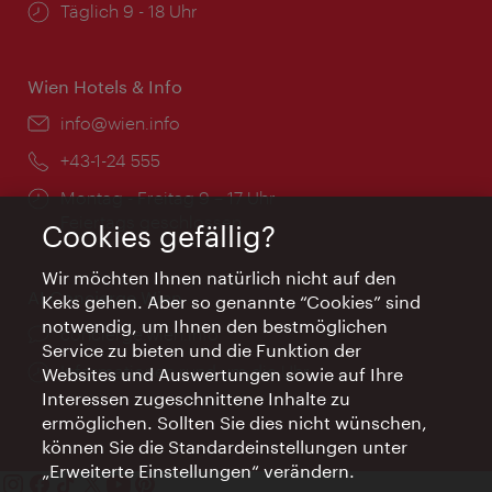
Öffnungszeiten:
Täglich 9 - 18 Uhr
Wien Hotels & Info
Email:
info@wien.info
Telefon:
+43-1-24 555
Öffnungszeiten:
Montag - Freitag 9 – 17 Uhr
Feiertags geschlossen
Cookies gefällig?
Wir möchten Ihnen natürlich nicht auf den
AI Concierge Wien
Keks gehen. Aber so genannte “Cookies” sind
notwendig, um Ihnen den bestmöglichen
Ort:
concierge.wien.info
Service zu bieten und die Funktion der
Öffnungszeiten:
Informationen rund um die Uhr
Websites und Auswertungen sowie auf Ihre
Interessen zugeschnittene Inhalte zu
ermöglichen. Sollten Sie dies nicht wünschen,
können Sie die Standardeinstellungen unter
„Erweiterte Einstellungen“ verändern.