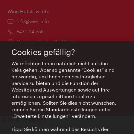
Wien Hotels & Info
Email:
info@wien.info
Telefon:
+43-1-24 555
Öffnungszeiten:
Montag - Freitag 9 – 17 Uhr
Feiertags geschlossen
Cookies gefällig?
Wir möchten Ihnen natürlich nicht auf den
AI Concierge Wien
Keks gehen. Aber so genannte “Cookies” sind
notwendig, um Ihnen den bestmöglichen
Ort:
concierge.wien.info
Service zu bieten und die Funktion der
Öffnungszeiten:
Informationen rund um die Uhr
Websites und Auswertungen sowie auf Ihre
Interessen zugeschnittene Inhalte zu
ermöglichen. Sollten Sie dies nicht wünschen,
können Sie die Standardeinstellungen unter
„Erweiterte Einstellungen“ verändern.
Kontakt
Tipp: Sie können während des Besuchs der