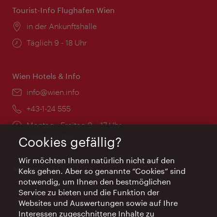
Tourist-Info Flughafen Wien
Ort:
in der Ankunftshalle
Öffnungszeiten:
Täglich 9 - 18 Uhr
Wien Hotels & Info
Email:
info@wien.info
Telefon:
+43-1-24 555
Öffnungszeiten:
Montag - Freitag 9 – 17 Uhr
Feiertags geschlossen
Cookies gefällig?
Wir möchten Ihnen natürlich nicht auf den
AI Concierge Wien
Keks gehen. Aber so genannte “Cookies” sind
notwendig, um Ihnen den bestmöglichen
Ort:
concierge.wien.info
Service zu bieten und die Funktion der
Öffnungszeiten:
Informationen rund um die Uhr
Websites und Auswertungen sowie auf Ihre
Interessen zugeschnittene Inhalte zu