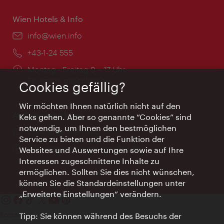
Wien Hotels & Info
Email:
info@wien.info
Telefon:
+43-1-24 555
Öffnungszeiten:
Montag - Freitag 9 – 17 Uhr
Feiertags geschlossen
Cookies gefällig?
Wir möchten Ihnen natürlich nicht auf den
AI Concierge Wien
Keks gehen. Aber so genannte “Cookies” sind
notwendig, um Ihnen den bestmöglichen
Ort:
concierge.wien.info
Service zu bieten und die Funktion der
Öffnungszeiten:
Informationen rund um die Uhr
Websites und Auswertungen sowie auf Ihre
Interessen zugeschnittene Inhalte zu
ermöglichen. Sollten Sie dies nicht wünschen,
können Sie die Standardeinstellungen unter
„Erweiterte Einstellungen“ verändern.
Kontakt
Tipp: Sie können während des Besuchs der