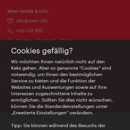
Wien Hotels & Info
Email:
info@wien.info
Telefon:
+43-1-24 555
Öffnungszeiten:
Montag - Freitag 9 – 17 Uhr
Feiertags geschlossen
Cookies gefällig?
Wir möchten Ihnen natürlich nicht auf den
AI Concierge Wien
Keks gehen. Aber so genannte “Cookies” sind
notwendig, um Ihnen den bestmöglichen
Ort:
concierge.wien.info
Service zu bieten und die Funktion der
Öffnungszeiten:
Informationen rund um die Uhr
Websites und Auswertungen sowie auf Ihre
Interessen zugeschnittene Inhalte zu
ermöglichen. Sollten Sie dies nicht wünschen,
können Sie die Standardeinstellungen unter
„Erweiterte Einstellungen“ verändern.
Kontakt
Tipp: Sie können während des Besuchs der