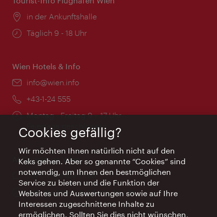
Tourist-Info Flughafen Wien
Ort:
in der Ankunftshalle
Öffnungszeiten:
Täglich 9 - 18 Uhr
Wien Hotels & Info
Email:
info@wien.info
Telefon:
+43-1-24 555
Öffnungszeiten:
Montag - Freitag 9 – 17 Uhr
Feiertags geschlossen
Cookies gefällig?
Wir möchten Ihnen natürlich nicht auf den
AI Concierge Wien
Keks gehen. Aber so genannte “Cookies” sind
notwendig, um Ihnen den bestmöglichen
Ort:
concierge.wien.info
Service zu bieten und die Funktion der
Öffnungszeiten:
Informationen rund um die Uhr
Websites und Auswertungen sowie auf Ihre
Interessen zugeschnittene Inhalte zu
ermöglichen. Sollten Sie dies nicht wünschen,