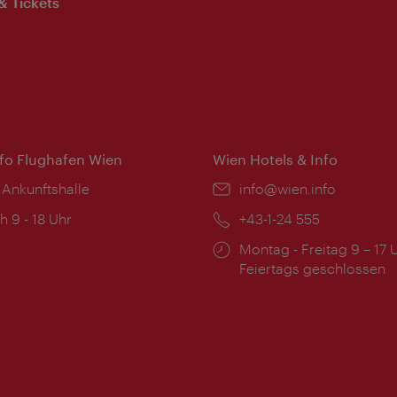
& Tickets
nfo Flughafen Wien
Wien Hotels & Info
 Ankunftshalle
Email:
info@wien.info
ngszeiten:
h 9 - 18 Uhr
Telefon:
+43-1-24 555
Öffnungszeiten:
Montag - Freitag 9 – 17 
Feiertags geschlossen