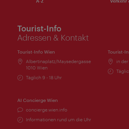
A-Z
Verkehr 
Tourist-Info
Adressen & Kontakt
Tourist-Info Wien
Tourist-I
Ort:
Albertinaplatz/Maysedergasse
Ort:
in der
1010 Wien
Öffnu
Täglic
Öffnungszeiten:
Täglich 9 - 18 Uhr
AI Concierge Wien
Ort:
concierge.wien.info
Öffnungszeiten:
Informationen rund um die Uhr