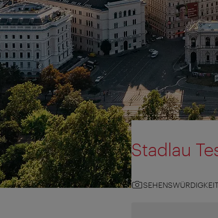
Stadlau T
SEHENSWÜRDIGKEI