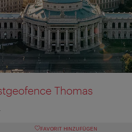
estgeofence Thomas
T
FAVORIT HINZUFÜGEN