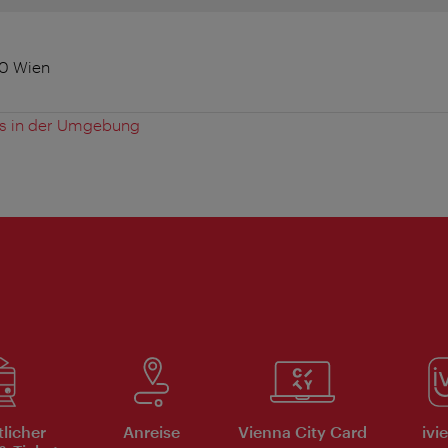
20 Wien
es in der Umgebung
tlicher
Anreise
Vienna City Card
ivi