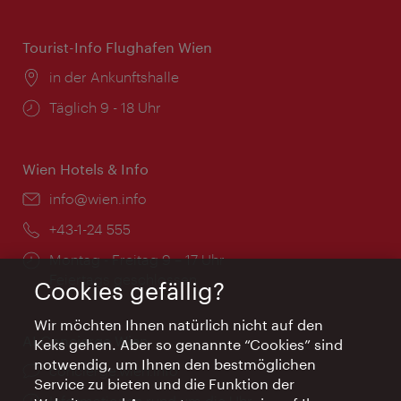
Tourist-Info Flughafen Wien
Ort:
in der Ankunftshalle
Öffnungszeiten:
Täglich 9 - 18 Uhr
Wien Hotels & Info
Email:
info@wien.info
Telefon:
+43-1-24 555
Öffnungszeiten:
Montag - Freitag 9 – 17 Uhr
Feiertags geschlossen
Cookies gefällig?
Wir möchten Ihnen natürlich nicht auf den
AI Concierge Wien
Keks gehen. Aber so genannte “Cookies” sind
notwendig, um Ihnen den bestmöglichen
Ort:
concierge.wien.info
Service zu bieten und die Funktion der
Öffnungszeiten:
Informationen rund um die Uhr