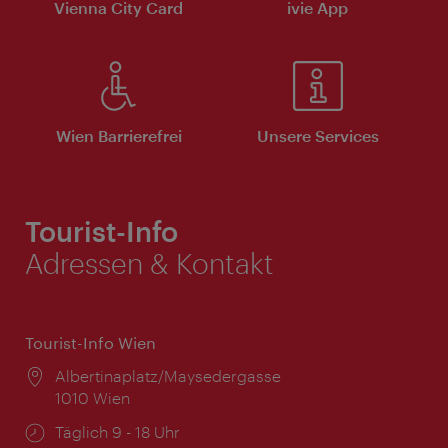
Vienna City Card
ivie App
Wien Barrierefrei
Unsere Services
Tourist-Info
Adressen & Kontakt
Tourist-Info Wien
Ort:
Albertinaplatz/Maysedergasse
1010 Wien
Öffnungszeiten:
Täglich 9 - 18 Uhr