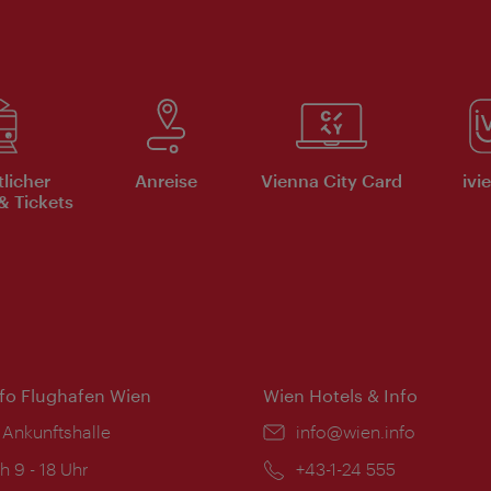
tlicher
Anreise
Vienna City Card
ivi
& Tickets
nfo Flughafen Wien
Wien Hotels & Info
 Ankunftshalle
Email:
info@wien.info
ngszeiten:
h 9 - 18 Uhr
Telefon:
+43-1-24 555