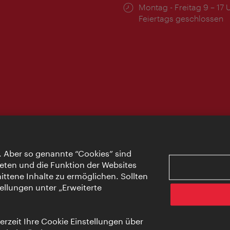
Öffnungszeiten:
Montag - Freitag 9 – 17 
Feiertags geschlossen
. Aber so genannte “Cookies” sind
eten und die Funktion der Websites
ttene Inhalte zu ermöglichen. Sollten
ellungen unter „Erweiterte
rzeit Ihre Cookie Einstellungen über