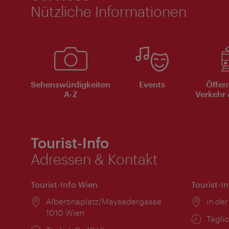
Nützliche Informationen
Sehenswürdigkeiten
Events
Öffen
A-Z
Verkehr 
Tourist-Info
Adressen & Kontakt
Tourist-Info Wien
Tourist-I
Ort:
Albertinaplatz/Maysedergasse
Ort:
in der
1010 Wien
Öffnu
Täglic