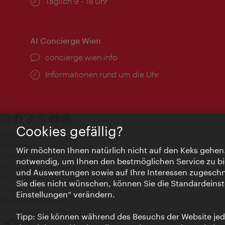
Öffnungszeiten:
Täglich 9 - 18 Uhr
AI Concierge Wien
Ort:
concierge.wien.info
Öffnungszeiten:
Informationen rund um die Uhr
Cookies gefällig?
Kontakt
Impressum
Wir möchten Ihnen natürlich nicht auf den Keks gehen
Datenschutz
notwendig, um Ihnen den bestmöglichen Service zu bi
Nutzungsbedingungen
und Auswertungen sowie auf Ihre Interessen zugeschni
Barrierefreiheit
Sie dies nicht wünschen, können Sie die Standardeinst
Presse-Kontakt
Einstellungen“ verändern.
Cookie Einstellungen
© Copyright WienTourismus
Tipp: Sie können während des Besuchs der Website jede