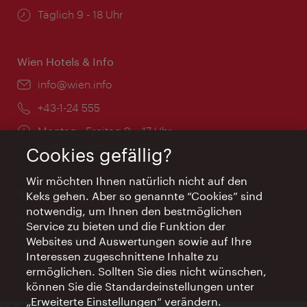
Öffnungszeiten:
Täglich 9 - 18 Uhr
Wien Hotels & Info
Email:
info@wien.info
Telefon:
+43-1-24 555
Öffnungszeiten:
Montag - Freitag 9 – 17 Uhr
Feiertags geschlossen
Cookies gefällig?
Wir möchten Ihnen natürlich nicht auf den
AI Concierge Wien
Keks gehen. Aber so genannte “Cookies” sind
notwendig, um Ihnen den bestmöglichen
Ort:
concierge.wien.info
Service zu bieten und die Funktion der
Öffnungszeiten:
Informationen rund um die Uhr
Websites und Auswertungen sowie auf Ihre
Interessen zugeschnittene Inhalte zu
ermöglichen. Sollten Sie dies nicht wünschen,
können Sie die Standardeinstellungen unter
„Erweiterte Einstellungen“ verändern.