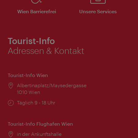
Wien Barrierefrei
Unsere Services
Tourist-Info
Adressen & Kontakt
Tourist-Info Wien
Ort:
Albertinaplatz/Maysedergasse
1010 Wien
Öffnungszeiten:
Täglich 9 - 18 Uhr
Tourist-Info Flughafen Wien
Ort:
in der Ankunftshalle