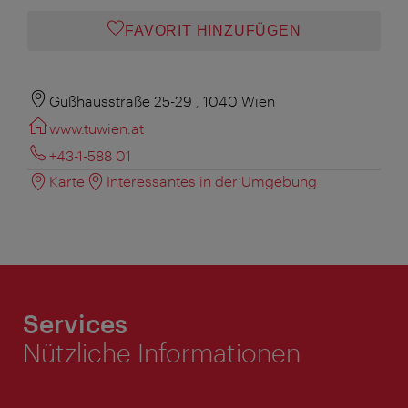
FAVORIT HINZUFÜGEN
Gußhausstraße 25-29 , 1040 Wien
www.tuwien.at
+43-1-588 01
Karte
Interessantes in der Umgebung
Services
Nützliche Informationen
ivie - Die offizielle City Guide App
Schlie