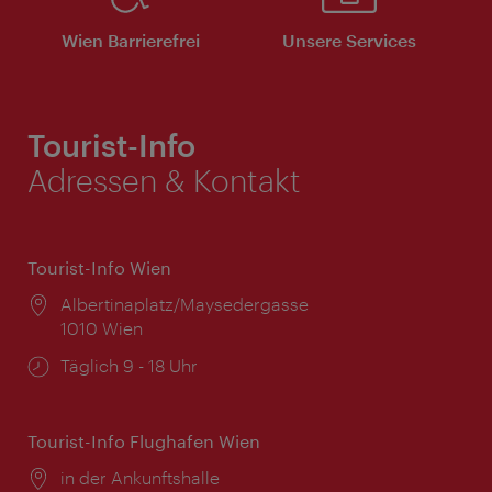
Wien Barrierefrei
Unsere Services
Tourist-Info
Adressen & Kontakt
Tourist-Info Wien
Ort:
Albertinaplatz/Maysedergasse
1010 Wien
Öffnungszeiten:
Täglich 9 - 18 Uhr
Tourist-Info Flughafen Wien
Ort:
in der Ankunftshalle