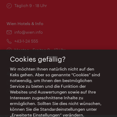
Öffnungszeiten:
Täglich 9 - 18 Uhr
Wien Hotels & Info
Email:
info@wien.info
Telefon:
+43-1-24 555
Öffnungszeiten:
Montag - Freitag 9 – 17 Uhr
Feiertags geschlossen
Cookies gefällig?
Wir möchten Ihnen natürlich nicht auf den
AI Concierge Wien
Keks gehen. Aber so genannte “Cookies” sind
notwendig, um Ihnen den bestmöglichen
Ort:
concierge.wien.info
Service zu bieten und die Funktion der
Öffnungszeiten:
Informationen rund um die Uhr
Websites und Auswertungen sowie auf Ihre
Interessen zugeschnittene Inhalte zu
ermöglichen. Sollten Sie dies nicht wünschen,
können Sie die Standardeinstellungen unter
„Erweiterte Einstellungen“ verändern.