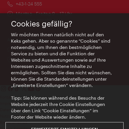
Telefon:
+43-1-24 555
Öffnungszeiten:
Montag - Freitag 9 – 17 Uhr
Feiertags geschlossen
Cookies gefällig?
Wir möchten Ihnen natürlich nicht auf den
AI Concierge Wien
Keks gehen. Aber so genannte “Cookies” sind
notwendig, um Ihnen den bestmöglichen
Ort:
concierge.wien.info
Service zu bieten und die Funktion der
Öffnungszeiten:
Informationen rund um die Uhr
Websites und Auswertungen sowie auf Ihre
Interessen zugeschnittene Inhalte zu
ermöglichen. Sollten Sie dies nicht wünschen,
können Sie die Standardeinstellungen unter
„Erweiterte Einstellungen“ verändern.
Kontakt
Tipp: Sie können während des Besuchs der
Impressum
Website jederzeit Ihre Cookie Einstellungen
Datenschutz
über den Link “Cookie Einstellungen” im
Nutzungsbedingungen
Footer der Website wieder ändern.
Barrierefreiheit
Presse-Kontakt