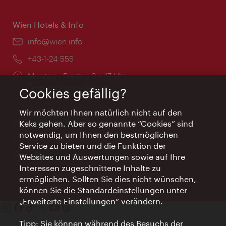
Wien Hotels & Info
Email:
info@wien.info
Telefon:
+43-1-24 555
Öffnungszeiten:
Montag - Freitag 9 – 17 Uhr
Feiertags geschlossen
Cookies gefällig?
Wir möchten Ihnen natürlich nicht auf den
AI Concierge Wien
Keks gehen. Aber so genannte “Cookies” sind
notwendig, um Ihnen den bestmöglichen
Ort:
concierge.wien.info
Service zu bieten und die Funktion der
Öffnungszeiten:
Informationen rund um die Uhr
Websites und Auswertungen sowie auf Ihre
Interessen zugeschnittene Inhalte zu
ermöglichen. Sollten Sie dies nicht wünschen,
können Sie die Standardeinstellungen unter
„Erweiterte Einstellungen“ verändern.
Kontakt
Tipp: Sie können während des Besuchs der