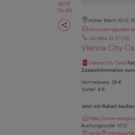
SEITE
TEILEN
Seite
Hoher Markt 10-12, 1
teilen
www.viennaguides.at
+43 664 10 37 276
Vienna City Ca
Vienna City Card
Rab
Zusatzinformation zum
Normalpreis: 39 €
Vorteil: 8 €
Jetzt mit Rabatt kaufen
https://www.reiseg
Buchungscode: VCC
Karte
Interessant