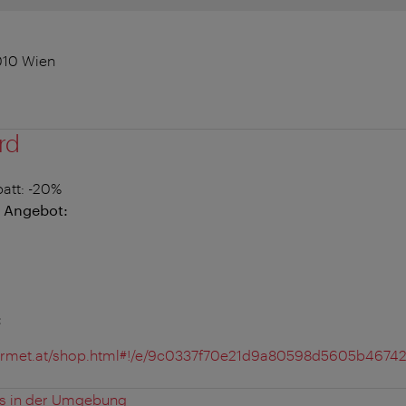
010 Wien
rd
att
: -20%
 Angebot:
:
ourmet.at/shop.html#!/e/9c0337f70e21d9a80598d5605b4674
es in der Umgebung