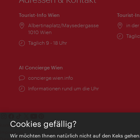
Tourist-Info Wien
Tourist-I
Ort:
Albertinaplatz/Maysedergasse
Ort:
in der
1010 Wien
Öffnu
Täglic
Öffnungszeiten:
Täglich 9 - 18 Uhr
AI Concierge Wien
Ort:
concierge.wien.info
Öffnungszeiten:
Informationen rund um die Uhr
Cookies gefällig?
Kontakt
Impressum
Wir möchten Ihnen natürlich nicht auf den Keks gehen
Datenschutz