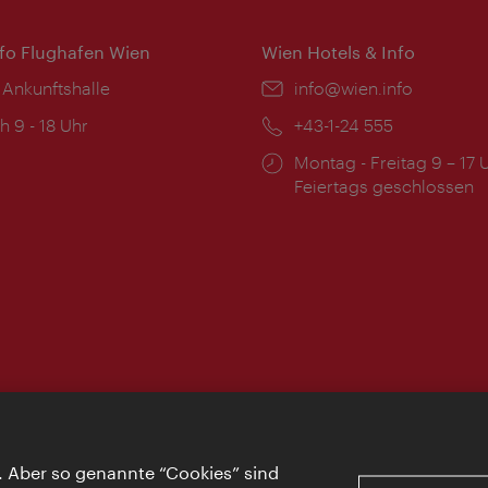
nfo Flughafen Wien
Wien Hotels & Info
 Ankunftshalle
Email:
info@wien.info
ngszeiten:
h 9 - 18 Uhr
Telefon:
+43-1-24 555
Öffnungszeiten:
Montag - Freitag 9 – 17 
Feiertags geschlossen
. Aber so genannte “Cookies” sind