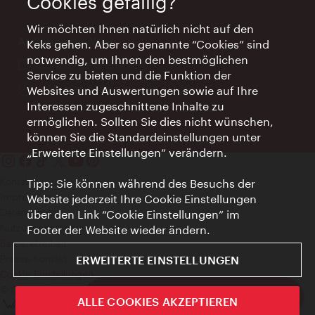
Cookies gefällig?
Wir möchten Ihnen natürlich nicht auf den
AI Concierge Wien
Keks gehen. Aber so genannte “Cookies” sind
notwendig, um Ihnen den bestmöglichen
Ort:
concierge.wien.info
Service zu bieten und die Funktion der
Öffnungszeiten:
Informationen rund um die Uhr
Websites und Auswertungen sowie auf Ihre
Interessen zugeschnittene Inhalte zu
ermöglichen. Sollten Sie dies nicht wünschen,
können Sie die Standardeinstellungen unter
„Erweiterte Einstellungen“ verändern.
Kontakt
Tipp: Sie können während des Besuchs der
Impressum
Website jederzeit Ihre Cookie Einstellungen
Datenschutz
über den Link “Cookie Einstellungen” im
Nutzungsbedingungen
Footer der Website wieder ändern.
Barrierefreiheit
Presse-Kontakt
ERWEITERTE EINSTELLUNGEN
Cookie Einstellungen
© Copyright WienTourismus
ivie - Die offizielle City Guide App
ALLE COOKIES AKZEPTIEREN
Schlie