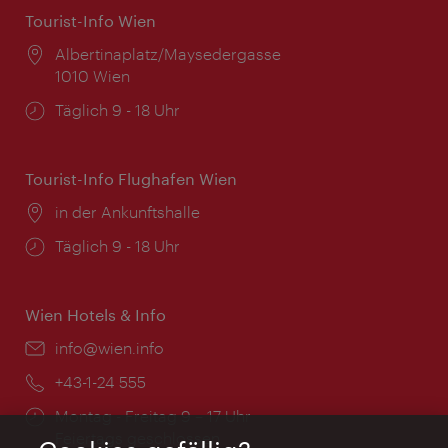
Tourist-Info Wien
Ort:
Albertinaplatz/Maysedergasse
1010 Wien
Öffnungszeiten:
Täglich 9 - 18 Uhr
Tourist-Info Flughafen Wien
Ort:
in der Ankunftshalle
Öffnungszeiten:
Täglich 9 - 18 Uhr
Wien Hotels & Info
Email:
info@wien.info
Telefon:
+43-1-24 555
Öffnungszeiten:
Montag - Freitag 9 – 17 Uhr
Feiertags geschlossen