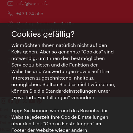
Email:
info@wien.info
Telefon:
+43-1-24 555
Öffnungszeiten:
Montag - Freitag 9 – 17 Uhr
Feiertags geschlossen
Cookies gefällig?
Wir möchten Ihnen natürlich nicht auf den
AI Concierge Wien
Keks gehen. Aber so genannte “Cookies” sind
notwendig, um Ihnen den bestmöglichen
Ort:
concierge.wien.info
Service zu bieten und die Funktion der
Öffnungszeiten:
Informationen rund um die Uhr
Websites und Auswertungen sowie auf Ihre
Interessen zugeschnittene Inhalte zu
ermöglichen. Sollten Sie dies nicht wünschen,
können Sie die Standardeinstellungen unter
„Erweiterte Einstellungen“ verändern.
Kontakt
Tipp: Sie können während des Besuchs der
Impressum
Website jederzeit Ihre Cookie Einstellungen
Datenschutz
über den Link “Cookie Einstellungen” im
Nutzungsbedingungen
Footer der Website wieder ändern.