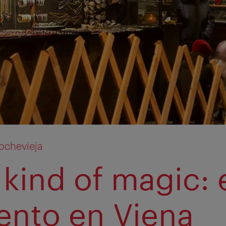
ochevieja
a kind of magic: 
ento en Viena