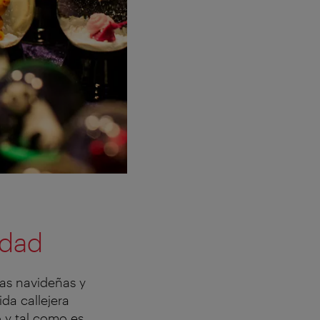
udad
tas navideñas y
da callejera
o y tal como es