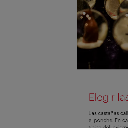
Elegir l
Las castañas cal
el ponche. En ca
típica del invier