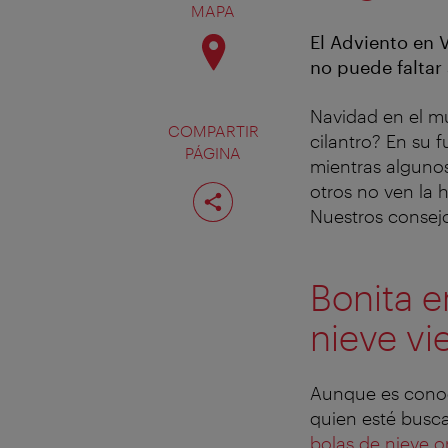
MAPA
El Adviento en 
no puede faltar
Navidad en el mu
COMPARTIR
cilantro? En su 
PÁGINA
mientras alguno
Compartir
otros no ven la h
página
Nuestros consejo
Bonita e
nieve vi
Aunque es conoci
quien esté busca
bolas de nieve o