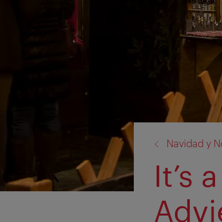
volver
Navidad y N
a:
It’s 
Advi