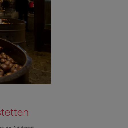
stetten
ra de Adviento