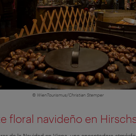
© WienTourismus/Christian Stemper
 floral navideño en Hirsch
eras de la Navidad en Viena, una encantadora atmósfe