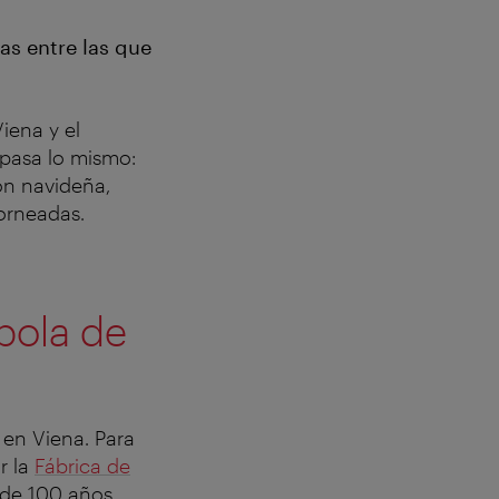
as entre las que
iena y el
 pasa lo mismo:
n navideña,
horneadas.
 bola de
 en Viena. Para
r la
Fábrica de
 de 100 años.