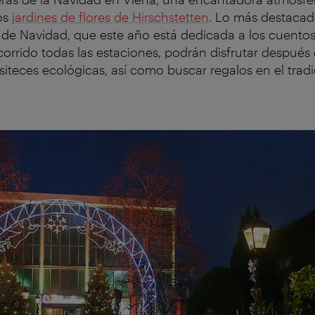
los
jardines de flores de Hirschstetten
. Lo más destacad
l de Navidad, que este año está dedicada a los cuento
orrido todas las estaciones, podrán disfrutar despué
siteces ecológicas, así como buscar regalos en el tra