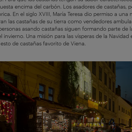
s tuesta encima del carbón. Los asadores de castañas, p
órica. En el siglo XVIII, María Teresa dio permiso a una
ran las castañas de su tierra como vendedores ambula
 personas asando castañas siguen formando parte de l
l invierno. Una misión para las vísperas de la Navidad 
uesto de castañas favorito de Viena.