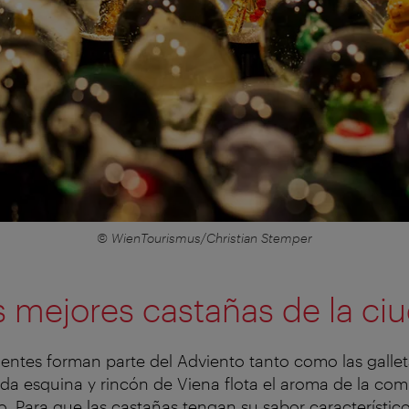
© WienTourismus/Christian Stemper
as mejores castañas de la ci
ientes forman parte del Adviento tanto como las galle
da esquina y rincón de Viena flota el aroma de la comi
no. Para que las castañas tengan su sabor característic