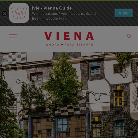
ivie - Vienna Guide
View
WienTourismus / Vienna Tourist Board
free - In Google Play
Mostrar/ocultar
Busc
navegación
A
Al
la
contenido
navegación