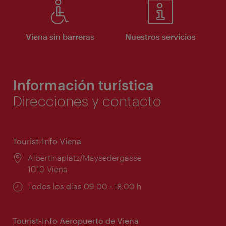
Viena sin barreras
Nuestros servicios
Información turística
Direcciones y contacto
Tourist-Info Viena
Lugar:
Albertinaplatz/Maysedergasse
1010 Viena
Horarios
Todos los días 09:00 - 18:00 h
de
apertura:
Tourist-Info Aeropuerto de Viena