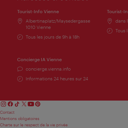
Tourist-Info Vienne
Tourist-I
Lieu:
Albertinaplatz/Maysedergasse
Lieu:
dans l
1010 Vienne
Horai
Tous l
Horaires
Tous les jours de 9h à 18h
d'ouve
d'ouverture:
Concierge IA Vienne
Ort:
concierge.vienna.info
Öffnungszeiten:
Informations 24 heures sur 24
Contact
Mentions obligatoires
Charte sur le respect de la vie privée