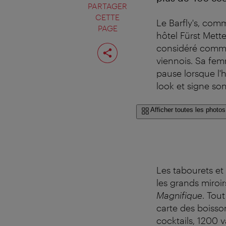
PARTAGER
CETTE
Le Barfly's, comm
PAGE
hôtel Fürst Mette
Partager
considéré comme l
cette
viennois. Sa femm
page
pause lorsque l'
look et signe so
Afficher toutes les photos
Les tabourets et
les grands miroir
Magnifique
. Tou
carte des boisson
cocktails, 1200 v