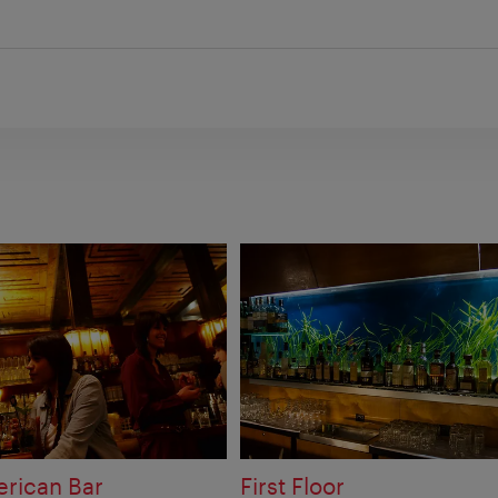
rican Bar
First Floor