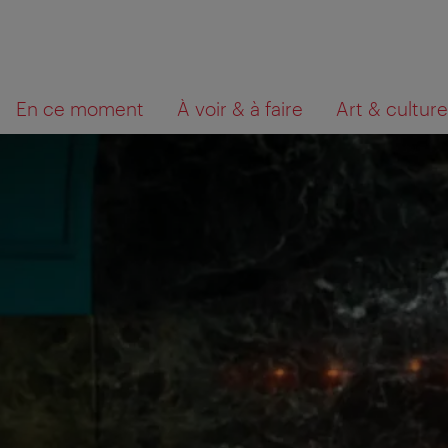
Navigation
Contenu
Que
En ce moment
À voir & à faire
Art & culture
cherchez-
vous?