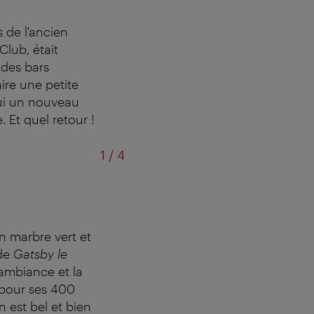
s de l'ancien
Club, était
 des bars
aire une petite
hui un nouveau
 Et quel retour !
sur
1
/
4
n marbre vert et
 de
Gatsby le
 ambiance et la
é pour ses 400
n est bel et bien