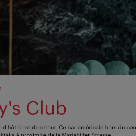
s
y's Club
 d'hôtel est de retour. Ce bar américain hors du 
tails à proximité de la Mariahilfer Strasse.