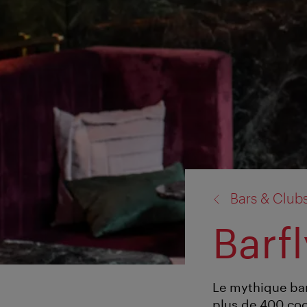
retour
Bars & Club
à:
Barfl
Le mythique bar
plus de 400 cock