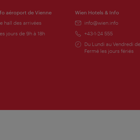
nfo aéroport de Vienne
Wien Hotels & Info
e hall des arrivées
E-
info@wien.info
mail:
res
es jours de 9h à 18h
Téléphone:
+43-1-24 555
rture:
Horaires
Du Lundi au Vendredi de
d'ouverture:
Fermé les jours fériés